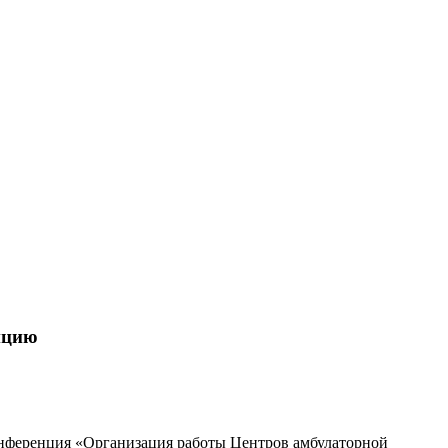
Как
работает ЦАОП? Онкологов
нцию
онференция «Организация работы Центров амбулаторной