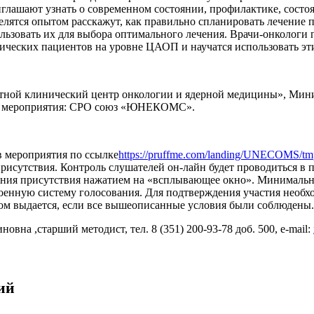
глашают узнать о современном состоянии, профилактике, сост
ятся опытом расскажут, как правильно спланировать лечение 
льзовать их для выбора оптимального лечения. Врачи-онкологи
ческих пациентов на уровне ЦАОП и научатся использовать эти
тной клинический центр онкологии и ядерной медицины», Мини
дер мероприятия: СРО союз «ЮНЕКОМС».
в мероприятия по ссылке
https://pruffme.com/landing/UNECOMS/t
рисутствия. Контроль слушателей он-лайн будет проводиться в 
ения присутствия нажатием на «всплывающее окно». Минимальн
роенную систему голосования. Для подтверждения участия необх
дом выдается, если все вышеописанные условия были соблюдены.
на ,старший методист, тел. 8 (351) 200-93-78 доб. 500, e-mail:
ий