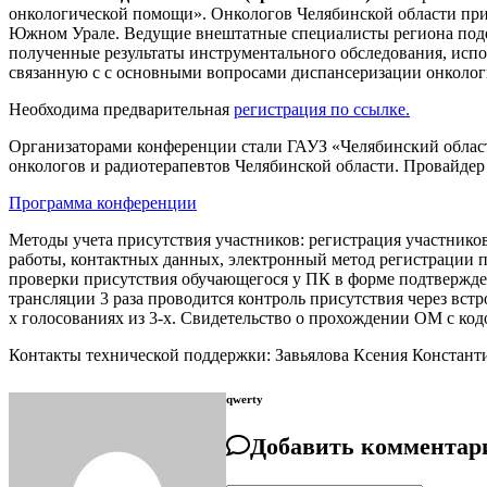
онкологической помощи». Онкологов Челябинской области при
Южном Урале. Ведущие внештатные специалисты региона подел
полученные результаты инструментального обследования, испо
связанную с с основными вопросами диспансеризации онкологи
Необходима предварительная
регистрация по ссылке.
Организаторами конференции стали ГАУЗ «Челябинский облас
онкологов и радиотерапевтов Челябинской области. Провай
Программа конференции
Методы учета присутствия участников: регистрация участнико
работы, контактных данных, электронный метод регистрации п
проверки присутствия обучающегося у ПК в форме подтвержд
трансляции 3 раза проводится контроль присутствия через вст
х голосованиях из 3-х. Свидетельство о прохождении ОМ с ко
Контакты технической поддержки: Завьялова Ксения Константинов
qwerty
Добавить комментар